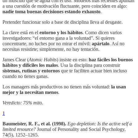
un músculo que se agota con el uso. Modelos más recientes apuntan
a una cuestión de motivación fluctuante, pero coinciden en algo:
nadie toma buenas decisiones estando exhausto
.
Pretender funcionar solo a base de disciplina lleva al desgaste.
La clave está en el
entorno y los hábitos
. Como dicen varios
investigadores: “el entorno gana a la voluntad”. Si quieres
concentrarte, no luches por no mirar el móvil:
apártalo
. Así no
necesitas resistirte; simplemente, no hay tentación.
James Clear (
Atomic Habits
) insiste en esto:
haz fáciles los buenos
hábitos y difíciles los malos
. Usa la disciplina para construir
sistemas, rutinas y entornos
que te faciliten actuar bien incluso
cuando no tienes ganas.
Los managers más productivos no tienen más voluntad:
la usan
mejor y la necesitan menos
.
Veredicto: 75% mito.
1
Baumeister, R. F., et al. (1998).
Ego depletion: Is the active self a
limited resource?
Journal of Personality and Social Psychology,
74(5), 1252–1265.