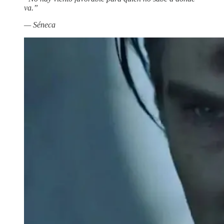
va.”
— Séneca