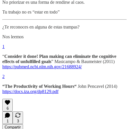
No priorizar es una forma de rendirse al caos.
Tu trabajo no es “estar en todo”
¿Te reconoces en alguna de estas trampas?
Nos leemos
1
“
Consider it done! Plan making can eliminate the cognitive
effects of unfulfilled goals
” Masicampo & Baumeister (2011)
https://pubmed.ncbi.nlm.nih.gov/21688924/
2
“The Productivity of Working Hours“
John Pencavel (2014)
https://docs.iza.org/dp8129.pdf
6
1
3
Compartir