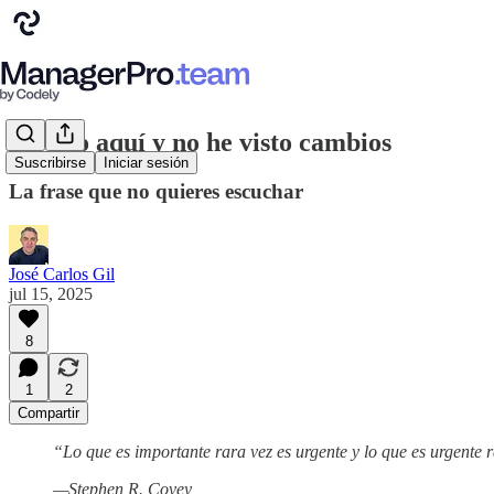
Un año aquí y no he visto cambios
Suscribirse
Iniciar sesión
La frase que no quieres escuchar
José Carlos Gil
jul 15, 2025
8
1
2
Compartir
“Lo que es importante rara vez es urgente y lo que es urgente 
—Stephen R. Covey