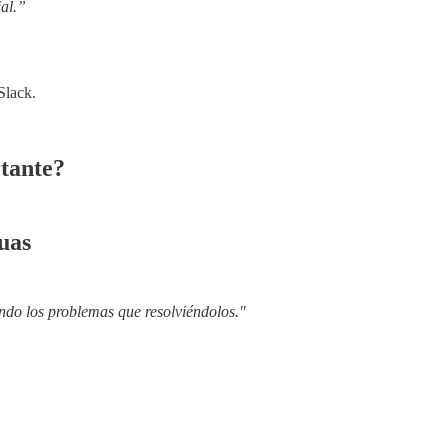
al.”
Slack.
rtante?
uas
ndo los problemas que resolviéndolos."