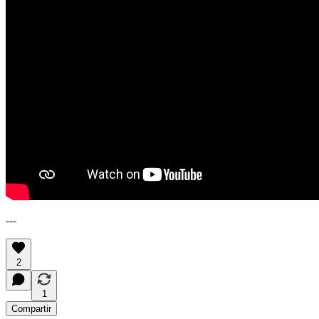
---
2
1
Compartir