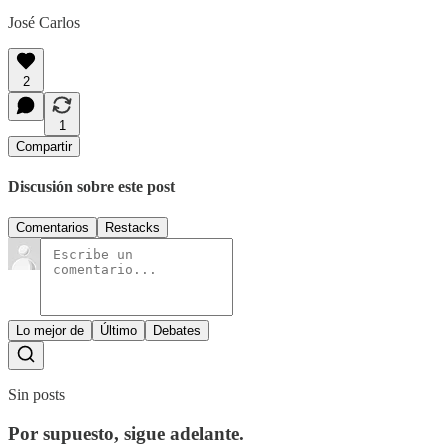
José Carlos
2
1
Compartir
Discusión sobre este post
Comentarios
Restacks
Lo mejor de
Último
Debates
Sin posts
Por supuesto, sigue adelante.