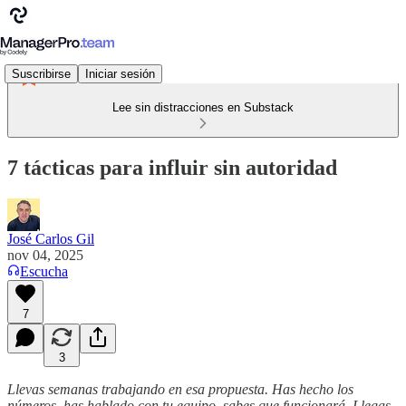
Suscribirse
Iniciar sesión
Lee sin distracciones en Substack
7 tácticas para influir sin autoridad
José Carlos Gil
nov 04, 2025
Escucha
7
3
Llevas semanas trabajando en esa propuesta. Has hecho los
números, has hablado con tu equipo, sabes que funcionará. Llegas